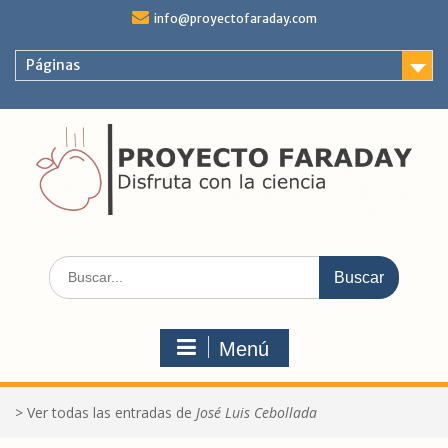
Saltar
info@proyectofaraday.com
al
contenido
Páginas
Buscar:
Menú
>
Ver todas las entradas de
José Luis Cebollada