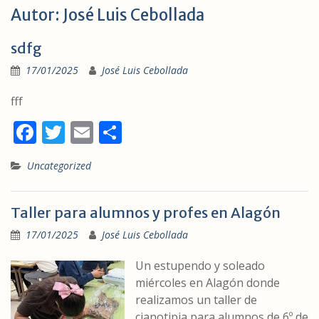
Autor:
José Luis Cebollada
sdfg
17/01/2025
José Luis Cebollada
fff
F
T
E
C
ac
w
m
o
Uncategorized
e
itt
ai
m
b
er
l
p
Taller para alumnos y profes en Alagón
o
ar
17/01/2025
José Luis Cebollada
o
ti
k
r
Un estupendo y soleado
miércoles en Alagón donde
realizamos un taller de
cianotipia para alumnos de 6º de