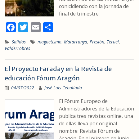
conicidiendo con la jornada de
final de trimestre.
F
T
E
C
ac
w
m
o
Salidas
magnetismo
,
Matarranya
,
Presión
,
Teruel
,
e
itt
ai
m
Valderrobres
b
er
l
p
o
ar
El Proyecto Faraday en la Revista de
o
ti
educación Fórum Aragón
k
r
04/07/2022
José Luis Cebollada
El Fórum Europeo de
Administradores de la Educación
publica tres revistas online, una
de ellas lleva por original
nombre: Revista Fórum de
Aragón. En el número de junio