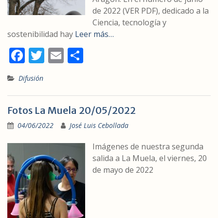
de 2022 (VER PDF), dedicado a la
Ciencia, tecnología y
sostenibilidad hay
Leer más…
F
T
E
C
ac
w
m
o
Difusión
e
itt
ai
m
b
er
l
p
Fotos La Muela 20/05/2022
o
ar
04/06/2022
José Luis Cebollada
o
ti
k
r
Imágenes de nuestra segunda
salida a La Muela, el viernes, 20
de mayo de 2022