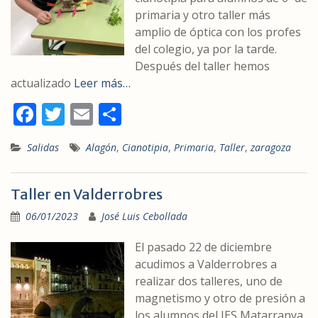
primaria y otro taller más
amplio de óptica con los profes
del colegio, ya por la tarde.
Después del taller hemos
actualizado
Leer más…
F
T
E
C
ac
w
m
o
Salidas
Alagón
,
Cianotipia
,
Primaria
,
Taller
,
zaragoza
e
itt
ai
m
b
er
l
p
Taller en Valderrobres
o
ar
06/01/2023
José Luis Cebollada
o
ti
k
r
El pasado 22 de diciembre
acudimos a Valderrobres a
realizar dos talleres, uno de
magnetismo y otro de presión a
los alumnos del IES Matarranya,