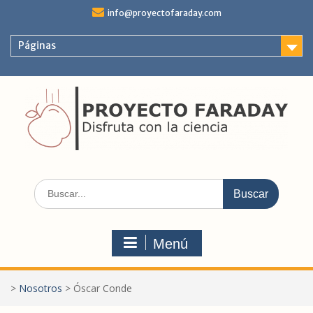
Saltar
info@proyectofaraday.com
al
contenido
Páginas
Buscar:
Menú
>
Nosotros
>
Óscar Conde