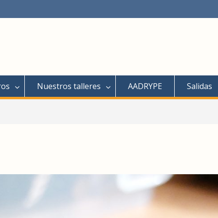
ros
Nuestros talleres
AADRYPE
Salidas