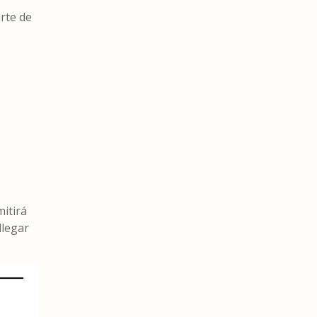
irte de
itirá
llegar